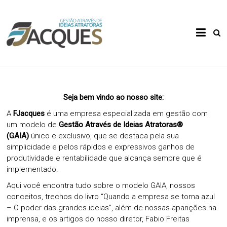
Skip
to
Gestão
FJacques
content
Através
de Ideias
Atratoras
Seja bem vindo ao nosso site:
A
FJacques
é uma empresa especializada em gestão com
um modelo de
Gestão Através de Ideias Atratoras®
(GAIA)
único e exclusivo, que se destaca pela sua
simplicidade e pelos rápidos e expressivos ganhos de
produtividade e rentabilidade que alcança sempre que é
implementado.
Aqui você encontra tudo sobre o modelo GAIA, nossos
conceitos, trechos do livro “Quando a empresa se torna azul
– O poder das grandes ideias”, além de nossas aparições na
imprensa, e os artigos do nosso diretor, Fabio Freitas