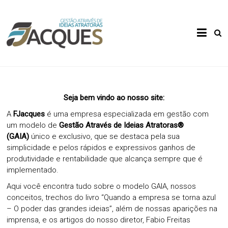
Skip
to
Gestão
FJacques
content
Através
de Ideias
Atratoras
Seja bem vindo ao nosso site:
A
FJacques
é uma empresa especializada em gestão com
um modelo de
Gestão Através de Ideias Atratoras®
(GAIA)
único e exclusivo, que se destaca pela sua
simplicidade e pelos rápidos e expressivos ganhos de
produtividade e rentabilidade que alcança sempre que é
implementado.
Aqui você encontra tudo sobre o modelo GAIA, nossos
conceitos, trechos do livro “Quando a empresa se torna azul
– O poder das grandes ideias”, além de nossas aparições na
imprensa, e os artigos do nosso diretor, Fabio Freitas