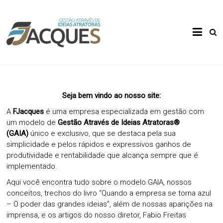
Skip
to
Gestão
FJacques
content
Através
de Ideias
Atratoras
Seja bem vindo ao nosso site:
A
FJacques
é uma empresa especializada em gestão com
um modelo de
Gestão Através de Ideias Atratoras®
(GAIA)
único e exclusivo, que se destaca pela sua
simplicidade e pelos rápidos e expressivos ganhos de
produtividade e rentabilidade que alcança sempre que é
implementado.
Aqui você encontra tudo sobre o modelo GAIA, nossos
conceitos, trechos do livro “Quando a empresa se torna azul
– O poder das grandes ideias”, além de nossas aparições na
imprensa, e os artigos do nosso diretor, Fabio Freitas