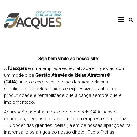
Skip
to
Gestão
FJacques
content
Através
de Ideias
Atratoras
Seja bem vindo ao nosso site:
A
FJacques
é uma empresa especializada em gestão com
um modelo de
Gestão Através de Ideias Atratoras®
(GAIA)
único e exclusivo, que se destaca pela sua
simplicidade e pelos rápidos e expressivos ganhos de
produtividade e rentabilidade que alcança sempre que é
implementado.
Aqui você encontra tudo sobre o modelo GAIA, nossos
conceitos, trechos do livro “Quando a empresa se torna azul
– O poder das grandes ideias”, além de nossas aparições na
imprensa, e os artigos do nosso diretor, Fabio Freitas