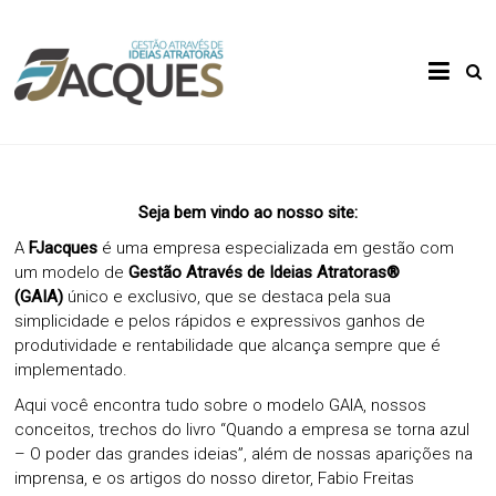
Skip
to
Gestão
FJacques
content
Através
de Ideias
Atratoras
Seja bem vindo ao nosso site:
A
FJacques
é uma empresa especializada em gestão com
um modelo de
Gestão Através de Ideias Atratoras®
(GAIA)
único e exclusivo, que se destaca pela sua
simplicidade e pelos rápidos e expressivos ganhos de
produtividade e rentabilidade que alcança sempre que é
implementado.
Aqui você encontra tudo sobre o modelo GAIA, nossos
conceitos, trechos do livro “Quando a empresa se torna azul
– O poder das grandes ideias”, além de nossas aparições na
imprensa, e os artigos do nosso diretor, Fabio Freitas