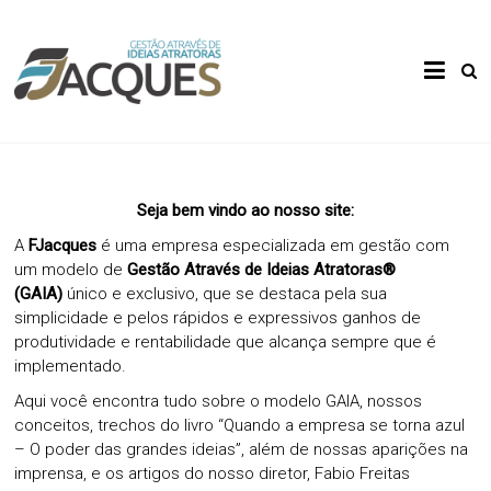
Skip
to
Gestão
FJacques
content
Através
de Ideias
Atratoras
Seja bem vindo ao nosso site:
A
FJacques
é uma empresa especializada em gestão com
um modelo de
Gestão Através de Ideias Atratoras®
(GAIA)
único e exclusivo, que se destaca pela sua
simplicidade e pelos rápidos e expressivos ganhos de
produtividade e rentabilidade que alcança sempre que é
implementado.
Aqui você encontra tudo sobre o modelo GAIA, nossos
conceitos, trechos do livro “Quando a empresa se torna azul
– O poder das grandes ideias”, além de nossas aparições na
imprensa, e os artigos do nosso diretor, Fabio Freitas