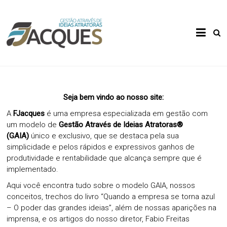
Skip
to
Gestão
FJacques
content
Através
de Ideias
Atratoras
Seja bem vindo ao nosso site:
A
FJacques
é uma empresa especializada em gestão com
um modelo de
Gestão Através de Ideias Atratoras®
(GAIA)
único e exclusivo, que se destaca pela sua
simplicidade e pelos rápidos e expressivos ganhos de
produtividade e rentabilidade que alcança sempre que é
implementado.
Aqui você encontra tudo sobre o modelo GAIA, nossos
conceitos, trechos do livro “Quando a empresa se torna azul
– O poder das grandes ideias”, além de nossas aparições na
imprensa, e os artigos do nosso diretor, Fabio Freitas