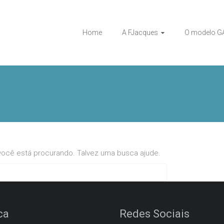
Home
A FJacques
O modelo G
ocê está procurando. Talvez uma busca ajude.
ca
Redes Sociais