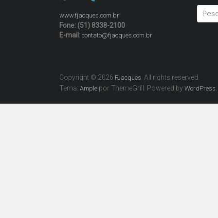
www.fjacques.com.br
Fone: (51) 8338-2100
E-mail:
contato@fjacques.com.br
Copyright © 2026
. All rights reserved.
FJacques
Tema:
por ThemeGrill. Powered by
.
Ample
WordPress