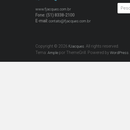
www.fjacques.com.br
Fone: (51) 8338-2100
E-mail:
contato@fjacques.com.br
Copyright © 2026
. All rights reserved.
FJacques
Tema:
por ThemeGrill. Powered by
.
Ample
WordPress