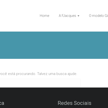
Home
A FJacques
O modelo G
ocê está procurando. Talvez uma busca ajude.
ca
Redes Sociais