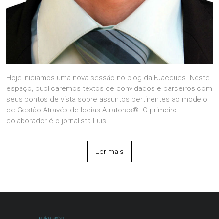
Hoje iniciamos uma nova sessão no blog da FJacques. Neste
espaço, publicaremos textos de convidados e parceiros com
seus pontos de vista sobre assuntos pertinentes ao modelo
de Gestão Através de Ideias Atratoras®. O primeiro
colaborador é o jornalista Luis
Ler mais