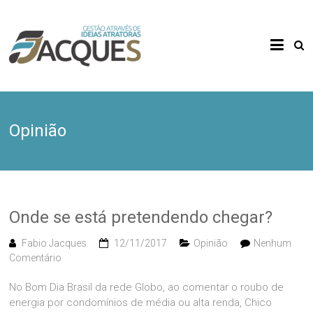
Skip
to
Gestão
FJacques
content
Através
de Ideias
Atratoras
Opinião
Onde se está pretendendo chegar?
Fabio Jacques
12/11/2017
Opinião
Nenhum
Comentário
No Bom Dia Brasil da rede Globo, ao comentar o roubo de
energia por condomínios de média ou alta renda, Chico