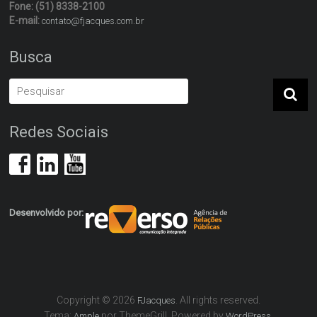
Fone: (51) 8338-2100
E-mail:
contato@fjacques.com.br
Busca
Redes Sociais
Desenvolvido por:
Copyright © 2026
. All rights reserved.
FJacques
Tema:
por ThemeGrill. Powered by
.
Ample
WordPress