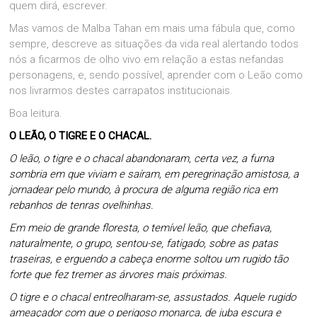
quem dirá, escrever.
Mas vamos de Malba Tahan em mais uma fábula que, como
sempre, descreve as situações da vida real alertando todos
nós a ficarmos de olho vivo em relação a estas nefandas
personagens, e, sendo possível, aprender com o Leão como
nos livrarmos destes carrapatos institucionais.
Boa leitura.
O LEÃO, O TIGRE E O CHACAL.
O leão, o tigre e o chacal abandonaram, certa vez, a furna
sombria em que viviam e saíram, em peregrinação amistosa, a
jornadear pelo mundo, à procura de alguma região rica em
rebanhos de tenras ovelhinhas.
Em meio de grande floresta, o temível leão, que chefiava,
naturalmente, o grupo, sentou-se, fatigado, sobre as patas
traseiras, e erguendo a cabeça enorme soltou um rugido tão
forte que fez tremer as árvores mais próximas.
O tigre e o chacal entreolharam-se, assustados. Aquele rugido
ameaçador com que o perigoso monarca, de juba escura e