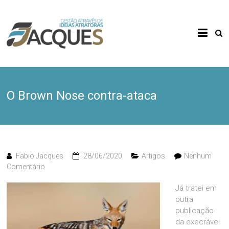
Skip
to
Gestão
FJacques
content
Através
de Ideias
Atratoras
O Brown Nose contra-ataca
Fabio Jacques
28/06/2020
Artigos
Nenhum
Comentário
Já tratei em
outra
publicação
da execrável