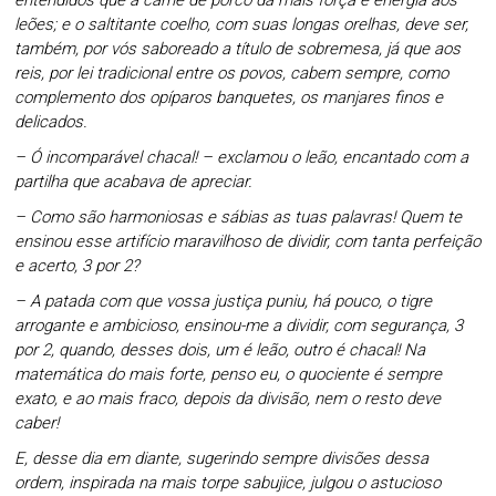
leões; e o saltitante coelho, com suas longas orelhas, deve ser,
também, por vós saboreado a título de sobremesa, já que aos
reis, por lei tradicional entre os povos, cabem sempre, como
complemento dos opíparos banquetes, os manjares finos e
delicados.
– Ó incomparável chacal! – exclamou o leão, encantado com a
partilha que acabava de apreciar.
– Como são harmoniosas e sábias as tuas palavras! Quem te
ensinou esse artifício maravilhoso de dividir, com tanta perfeição
e acerto, 3 por 2?
– A patada com que vossa justiça puniu, há pouco, o tigre
arrogante e ambicioso, ensinou-me a dividir, com segurança, 3
por 2, quando, desses dois, um é leão, outro é chacal! Na
matemática do mais forte, penso eu, o quociente é sempre
exato, e ao mais fraco, depois da divisão, nem o resto deve
caber!
E, desse dia em diante, sugerindo sempre divisões dessa
ordem, inspirada na mais torpe sabujice, julgou o astucioso