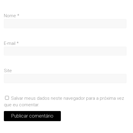
Nome
*
E-mail
*
Site
Salvar meus dados neste navegador para a próxima vez
que eu comentar.