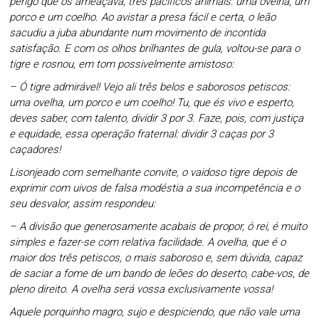
perigo que os ameaçava, três pacíficos animais: uma ovelha, um
porco e um coelho. Ao avistar a presa fácil e certa, o leão
sacudiu a juba abundante num movimento de incontida
satisfação. E com os olhos brilhantes de gula, voltou-se para o
tigre e rosnou, em tom possivelmente amistoso:
– Ó tigre admirável! Vejo ali três belos e saborosos petiscos:
uma ovelha, um porco e um coelho! Tu, que és vivo e esperto,
deves saber, com talento, dividir 3 por 3. Faze, pois, com justiça
e equidade, essa operação fraternal: dividir 3 caças por 3
caçadores!
Lisonjeado com semelhante convite, o vaidoso tigre depois de
exprimir com uivos de falsa modéstia a sua incompetência e o
seu desvalor, assim respondeu:
– A divisão que generosamente acabais de propor, ó rei, é muito
simples e fazer-se com relativa facilidade. A ovelha, que é o
maior dos três petiscos, o mais saboroso e, sem dúvida, capaz
de saciar a fome de um bando de leões do deserto, cabe-vos, de
pleno direito. A ovelha será vossa exclusivamente vossa!
Aquele porquinho magro, sujo e despiciendo, que não vale uma