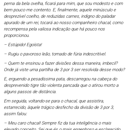
perna da bela ovelha, ficará para mim, que sou modesto e com
bem pouco me contento. E, finalmente, aquele minúsculo e
desprezível coelho, de reduzidas carnes, indigno do paladar
apurado de um rei, tocará ao nosso companheiro chacal, como
recompensa pela valiosa indicação que há pouco nos
proporcionou.
– Estúpido! Egoísta!
– Rugiu o pavoroso leão, tomado de fúria indescritível.
– Quem te ensinou a fazer divisões dessa maneira, imbecil?
Onde já viste uma partilha de 3 por 3 ser resolvida desse modo?
E, erguendo a pesadíssima pata, descarregou na cabeça do
desprevenido tigre tão violenta pancada que o atirou morto a
alguns passos de distância.
Em seguida, voltando-se para o chacal, que assistira,
estarrecido, àquele trágico desfecho da divisão de 3 por 3,
assim falou:
– Meu caro chacal! Sempre fiz da tua inteligência o mais
elevado conceito. Sei que és o mais engenhoso e esclarecido