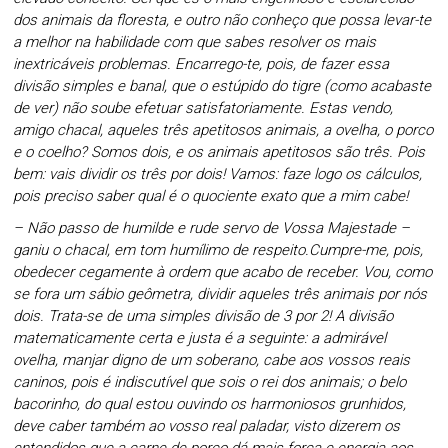
dos animais da floresta, e outro não conheço que possa levar-te
a melhor na habilidade com que sabes resolver os mais
inextricáveis problemas. Encarrego-te, pois, de fazer essa
divisão simples e banal, que o estúpido do tigre (como acabaste
de ver) não soube efetuar satisfatoriamente. Estas vendo,
amigo chacal, aqueles três apetitosos animais, a ovelha, o porco
e o coelho? Somos dois, e os animais apetitosos são três. Pois
bem: vais dividir os três por dois! Vamos: faze logo os cálculos,
pois preciso saber qual é o quociente exato que a mim cabe!
– Não passo de humilde e rude servo de Vossa Majestade –
ganiu o chacal, em tom humílimo de respeito.Cumpre-me, pois,
obedecer cegamente à ordem que acabo de receber. Vou, como
se fora um sábio geômetra, dividir aqueles três animais por nós
dois. Trata-se de uma simples divisão de 3 por 2! A divisão
matematicamente certa e justa é a seguinte: a admirável
ovelha, manjar digno de um soberano, cabe aos vossos reais
caninos, pois é indiscutível que sois o rei dos animais; o belo
bacorinho, do qual estou ouvindo os harmoniosos grunhidos,
deve caber também ao vosso real paladar, visto dizerem os
entendidos que a carne de porco dá mais força e energia aos